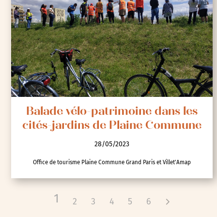
Balade vélo-patrimoine dans les
cités-jardins de Plaine Commune
28/05/2023
Office de tourisme Plaine Commune Grand Paris et Villet'Amap
1
2
3
4
5
6