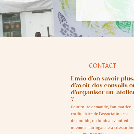
CONTACT
Envie d’en savoir plus
d’avoir des conseils o
d’organiser un atelie
?
Pour toute demande, l’animatrice-
cordinatrice de l’association est
disponible, du lundi au vendredi :
noemie.mauringaisne[a]citesjardin