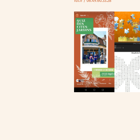
idf.fr
/ 06.49.60.33.28