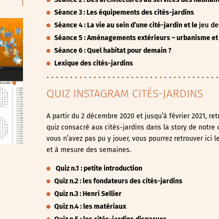
Séance 3 : Les équipements des cités-jardins
Séance 4 : La vie au sein d’une cité-jardin
et le
jeu de
Séance 5 : Aménagements extérieurs – urbanisme et
Séance 6 : Quel habitat pour demain ?
Lexique des cités-jardins
QUIZ INSTAGRAM CITÉS-JARDINS
A partir du 2 décembre 2020 et jusqu’à février 2021, re
quiz consacré aux cités-jardins dans la story de notr
vous n’avez pas pu y jouer, vous pourrez retrouver ici l
et à mesure des semaines.
Quiz n.1 : petite introduction
Quiz n.2 : les fondateurs des cités-jardins
Quiz n.3 : Henri Sellier
Quiz n.4 : les matériaux