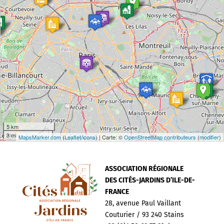
5 km
3 mi
MapsMarker.com
(
Leaflet
/
icons
) | Carte: ©
OpenStreetMap contributeurs
(
modifier
)
ASSOCIATION RÉGIONALE
DES CITÉS-JARDINS D’ILE-DE-
FRANCE
28, avenue Paul Vaillant
Couturier / 93 240 Stains