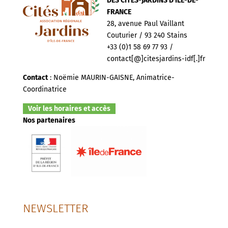
DES CITÉS-JARDINS D’ILE-DE-
FRANCE
28, avenue Paul Vaillant
Couturier / 93 240 Stains
+33 (0)1 58 69 77 93 /
contact[@]citesjardins-idf[.]fr
Contact
: Noëmie MAURIN-GAISNE, Animatrice-
Coordinatrice
Voir les horaires et accès
Nos partenaires
NEWSLETTER