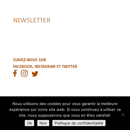
NEWSLETTER
SUIVEZ-NOUS SUR
FACEBOOK
,
INSTAGRAM
ET
TWITTER
Nous utilisons des cookies pour vous garantir la meilleure
expérience sur notre site web. Si vous continuez à utiliser ce
© 2025 – Tous droits réservés Association Régionale des Cités-
site, nous supposerons que vous en êtes satisfait.
Jardins d’Île-de-France -
MENTIONS LÉGALES
- Création site :
Ok
Non
Politique de confidentialité
www.solenebesnard.com