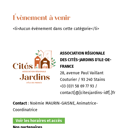
Évènement à venir
<li>Aucun évènement dans cette catégorie</li>
ASSOCIATION RÉGIONALE
DES CITÉS-JARDINS D’ILE-DE-
FRANCE
28, avenue Paul Vaillant
Couturier / 93 240 Stains
+33 (0)1 58 69 77 93 /
contact[@]citesjardins-idf[.]fr
Contact
: Noëmie MAURIN-GAISNE, Animatrice-
Coordinatrice
Voir les horaires et accès
Nos partenaires