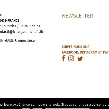
NEWSLETTER
LE
LE-DE-FRANCE
t Couturier / 93 240 Stains
ontact[@]citesjardins-idf[.]fr
IN-GAISNE, Animatrice-
SUIVEZ-NOUS SUR
FACEBOOK
,
INSTAGRAM
ET
TWI
eilleure expérience sur notre site web. Si vous continuez à utiliser ce