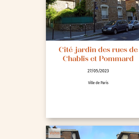
Seine-Saint-Denis (93)
Test-tag-event
Val-d’Oise (95)
Val-de-Marne (94)
Yvelines (78)
Cité-jardin des rues de
Chablis et Pommard
27/05/2023
Ville de Paris
Visites