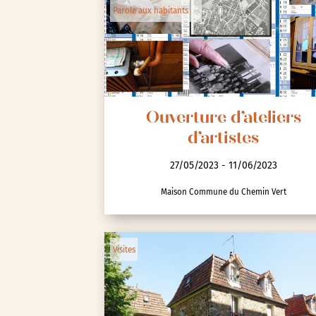
Parole aux habitants
Spectacle et performa
Visites
Voyage d'études
Ouverture d’ateliers
d’artistes
27/05/2023 - 11/06/2023
Maison Commune du Chemin Vert
Autre
Essonne (91)
Visites
Hauts-de-Seine (92)
Paris (75)
Seine-et-Marne (77)