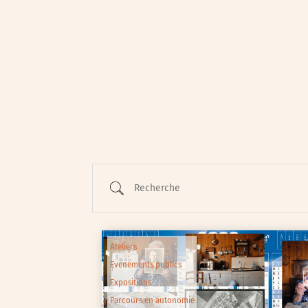
Animations / Jeune pub
Ateliers
Cinéma
Conférences
Cycle de rencontres
Recherche
Evenements publics
Expositions
Œuvre collective/partic
Ateliers
Parcours en autonomie
Evenements publics
Parole aux habitants
Expositions
Randonnées
Parcours en autonomie