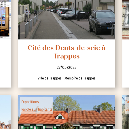
nces
Cité des Dents-de-scie à
Trappes
27/05/2023
Ville de Trappes - Mémoire de Trappes
Expositions
Pa
Parole aux habitants
Vi