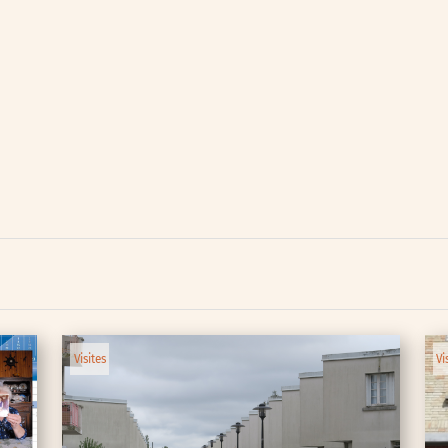
lic
ipative
Visites
Vi