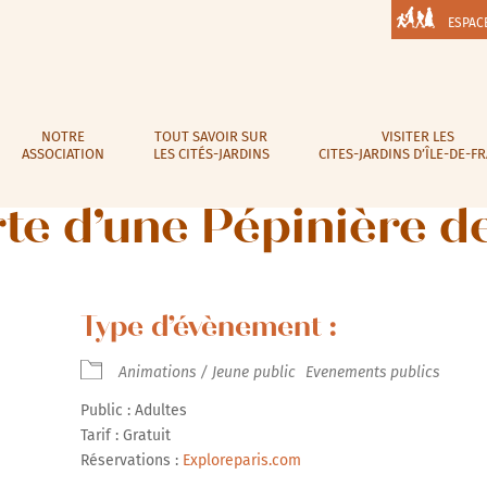
ESPAC
NOTRE
TOUT SAVOIR SUR
VISITER LES
ASSOCIATION
LES CITÉS-JARDINS
CITES-JARDINS D’ÎLE-DE-F
te d’une Pépinière de
Type d’évènement :
Animations / Jeune public
Evenements publics
Public : Adultes
Tarif : Gratuit
Réservations :
Exploreparis.com
r Google
iCalendar
Office 365