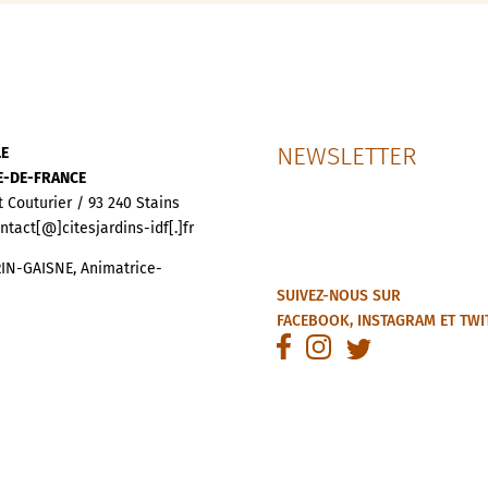
NEWSLETTER
LE
LE-DE-FRANCE
t Couturier / 93 240 Stains
ontact[@]citesjardins-idf[.]fr
IN-GAISNE, Animatrice-
SUIVEZ-NOUS SUR
FACEBOOK
,
INSTAGRAM
ET
TWI