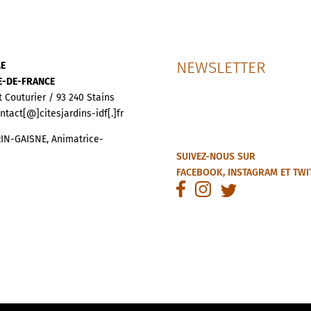
NEWSLETTER
LE
LE-DE-FRANCE
t Couturier / 93 240 Stains
ontact[@]citesjardins-idf[.]fr
IN-GAISNE, Animatrice-
SUIVEZ-NOUS SUR
FACEBOOK
,
INSTAGRAM
ET
TWI