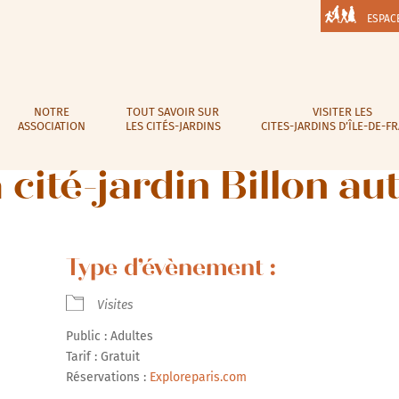
ESPAC
NOTRE
TOUT SAVOIR SUR
VISITER LES
ASSOCIATION
LES CITÉS-JARDINS
CITES-JARDINS D’ÎLE-DE-F
a cité-jardin Billon a
Type d’évènement :
Visites
Public : Adultes
Tarif : Gratuit
Réservations :
Exploreparis.com
r Google
iCalendar
Office 365