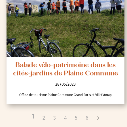
Balade vélo-patrimoine dans les
cités-jardins de Plaine Commune
28/05/2023
Office de tourisme Plaine Commune Grand Paris et Villet'Amap
1
2
3
4
5
6