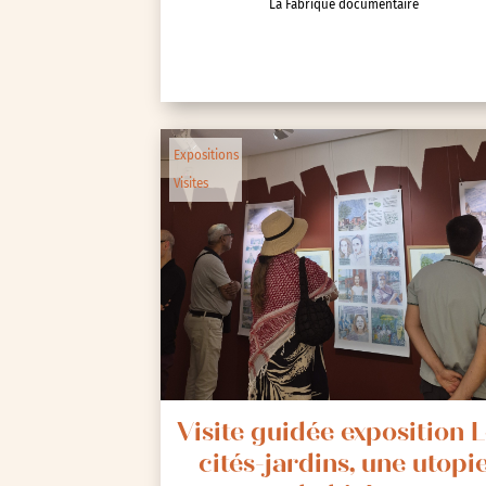
La Fabrique documentaire
Expositions
Œuvre collective/partic
Parcours en autonomie
Parole aux habitants
Randonnées
Expositions
Visites
Spectacle et performa
Visites
Voyage d'études
Visite guidée exposition 
cités-jardins, une utopi