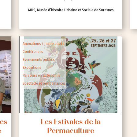
MUS, Musée d’histoire Urbaine et Sociale de Suresnes
ipative
Animations / Jeune public
Conférences
nces
Evenements publics
Expositions
Parcours en autonomie
Spectacle et performances
Les
Les Estivales de la
e
Permaculture