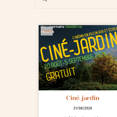
Cinéma
Animations / Jeune pub
Ateliers
Cinéma
Conférences
Ciné-jardin
Cycle de rencontres
21/08/2026
Evenements publics