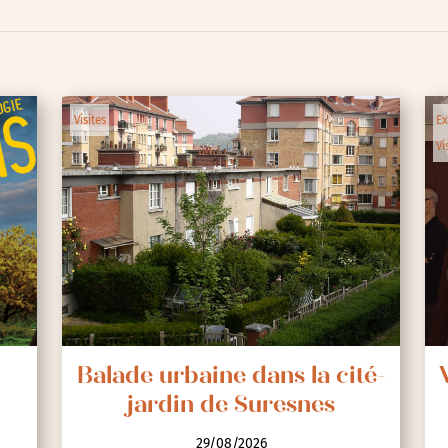
Visites
Ex
Vi
lic
Balade urbaine dans la cité-
jardin de Suresnes
29/08/2026