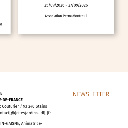
25/09/2026 - 27/09/2026
Association PermaMontreuil
es
NEWSLETTER
LE
LE-DE-FRANCE
t Couturier / 93 240 Stains
ontact[@]citesjardins-idf[.]fr
IN-GAISNE, Animatrice-