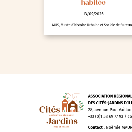
habitée
Autre
Essonne (91)
13/09/2026
Hauts-de-Seine (92)
MUS, Musée d’histoire Urbaine et Sociale de Suresn
Paris (75)
Seine-et-Marne (77)
Seine-Saint-Denis (93)
Test-tag-event
Val-d’Oise (95)
Val-de-Marne (94)
Yvelines (78)
ASSOCIATION RÉGIONA
DES CITÉS-JARDINS D’I
28, avenue Paul Vaillan
+33 (0)1 58 69 77 93 / c
Contact
: Noëmie MAUR