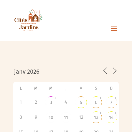
L
M
M
J
V
S
D
+
+
+
1
2
4
3
5
6
7
+
+
8
9
12
10
11
13
14