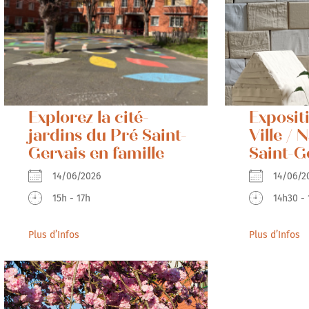
Explorez la cité-
Exposit
jardins du Pré Saint-
Ville / 
Gervais en famille
Saint-G
14/06/2026
14/06
15h - 17h
14h30 -
Plus d’Infos
Plus d’Infos