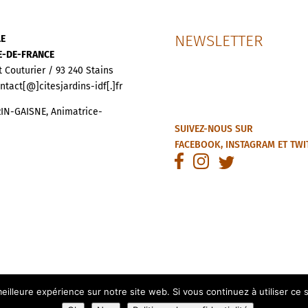
NEWSLETTER
LE
LE-DE-FRANCE
t Couturier / 93 240 Stains
ontact[@]citesjardins-idf[.]fr
IN-GAISNE, Animatrice-
SUIVEZ-NOUS SUR
FACEBOOK
,
INSTAGRAM
ET
TWI
eilleure expérience sur notre site web. Si vous continuez à utiliser ce