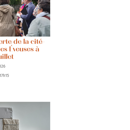
rte de la cité-
des Éveuses à
llet
/2026
17h15