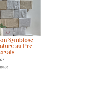
ion Symbiose
Nature au Pré
ervais
/2026
 18h30