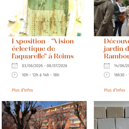
Exposition - "Vision
Découve
éclectique de
jardin 
l'aquarelle" à Reims
Ramboui
03/06/2026 - 08/07/2026
14/06
10h - 12h à 14h - 18h
16h30 - 
Plus d’Infos
Plus d’Infos