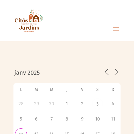
L
M
M
J
V
S
D
28
29
30
1
2
4
3
5
6
7
8
9
10
11