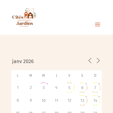
L
M
M
J
V
S
D
+
+
+
1
2
4
3
5
6
7
+
+
8
9
12
10
11
13
14