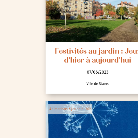
Spectacle et performa
Visites
Voyage d'études
Festivités au jardin : Jeu
d'hier à aujourd'hui
07/06/2023
Ville de Stains
Autre
Essonne (91)
Animations / Jeune public
Hauts-de-Seine (92)
Paris (75)
Seine-et-Marne (77)