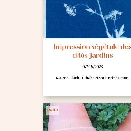
Seine-Saint-Denis (93)
Test-tag-event
Val-d’Oise (95)
Val-de-Marne (94)
Yvelines (78)
Impression végétale de
cités-jardins
07/06/2023
Musée d'histoire Urbaine et Sociale de Suresnes
Ateliers