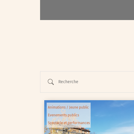
Animations / Jeune pub
Ateliers
Cinéma
Conférences
Cycle de rencontres
Recherche
Evenements publics
Expositions
Œuvre collective/partic
Animations / Jeune public
Parcours en autonomie
Evenements publics
Parole aux habitants
Spectacle et performances
Randonnées