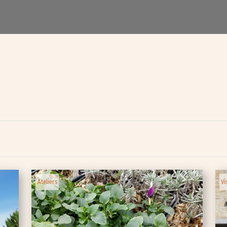
lic
ipative
Ateliers
Vi