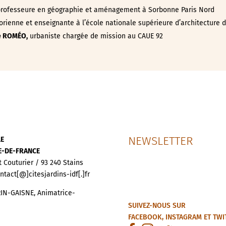
professeure en géographie et aménagement à Sorbonne Paris Nord
orienne et enseignante à l’école nationale supérieure d’architecture 
e ROMÉO,
urbaniste chargée de mission au CAUE 92
NEWSLETTER
LE
LE-DE-FRANCE
t Couturier / 93 240 Stains
ontact[@]citesjardins-idf[.]fr
IN-GAISNE, Animatrice-
SUIVEZ-NOUS SUR
FACEBOOK
,
INSTAGRAM
ET
TWI