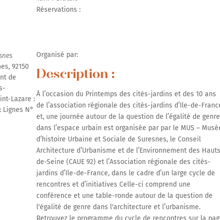
Réservations :
r Google
iCalendar
Office 365
Organisé par:
snes
nes, 92150
Description :
nt de
s-
À l’occasion du Printemps des cités-jardins et des 10 ans
nt-Lazare :
de l’association régionale des cités-jardins d’Ile-de-Franc
: Lignes N°
et, une journée autour de la question de l’égalité de genre
dans l’espace urbain est organisée par par le MUS – Musé
d’histoire Urbaine et Sociale de Suresnes, le Conseil
Architecture d’Urbanisme et de l’Environnement des Haut
de-Seine (CAUE 92) et l’Association régionale des cités-
jardins d’Ile-de-France, dans le cadre d’un large cycle de
rencontres et d’initiatives Celle-ci comprend une
conférence et une table-ronde autour de la question de
l'égalité de genre dans l'architecture et l’urbanisme.
Retrouvez le programme du cycle de rencontres sur la pa