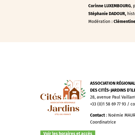
Corinne LUXEMBOURG
, 
Stéphanie DADOUR,
hist
Modération :
Clémentin
ASSOCIATION RÉGIONA
DES CITÉS-JARDINS D’I
28, avenue Paul Vaillan
+33 (0)1 58 69 77 93 / c
Contact
: Noëmie MAUR
Coordinatrice
Voir les horaires et accès