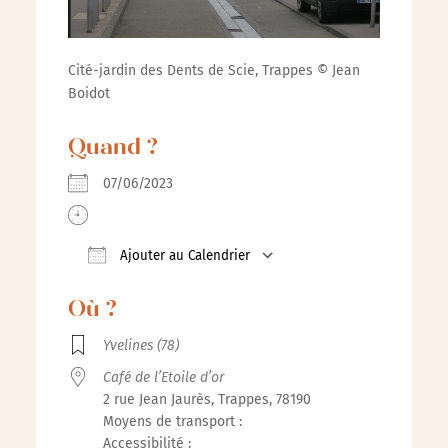
Cité-jardin des Dents de Scie, Trappes © Jean
Boidot
Quand ?
07/06/2023
Ajouter au Calendrier
Télécharger ICS
Calendrier Google
iCal
Où ?
Yvelines (78)
Café de l’Etoile d’or
2 rue Jean Jaurès, Trappes, 78190
Moyens de transport :
Accessibilité :