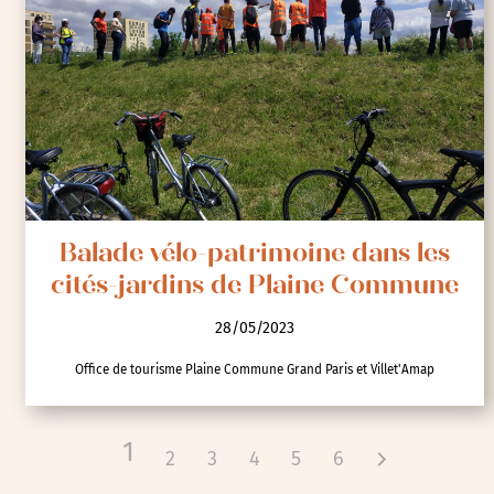
Balade vélo-patrimoine dans les
cités-jardins de Plaine Commune
28/05/2023
Office de tourisme Plaine Commune Grand Paris et Villet'Amap
1
2
3
4
5
6