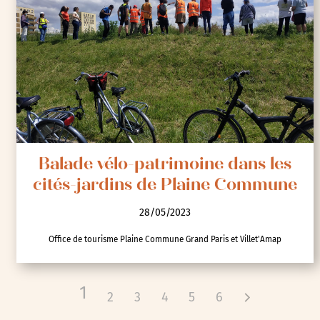
Balade vélo-patrimoine dans les
cités-jardins de Plaine Commune
28/05/2023
Office de tourisme Plaine Commune Grand Paris et Villet'Amap
1
2
3
4
5
6