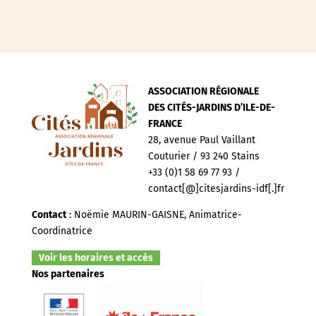
ASSOCIATION RÉGIONALE
DES CITÉS-JARDINS D’ILE-DE-
FRANCE
28, avenue Paul Vaillant
Couturier / 93 240 Stains
+33 (0)1 58 69 77 93 /
contact[@]citesjardins-idf[.]fr
Contact
: Noëmie MAURIN-GAISNE, Animatrice-
Coordinatrice
Voir les horaires et accès
Nos partenaires