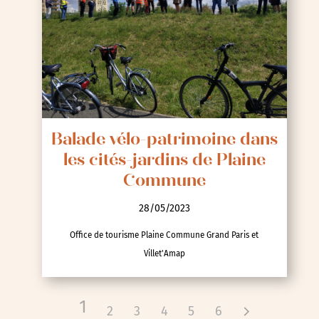
Balade vélo-patrimoine dans
les cités-jardins de Plaine
Commune
28/05/2023
Office de tourisme Plaine Commune Grand Paris et
Villet'Amap
1
2
3
4
5
6