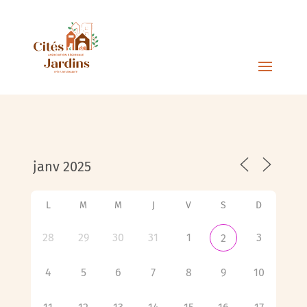
L
M
M
J
V
S
D
28
29
30
31
1
3
2
4
5
6
7
8
9
10