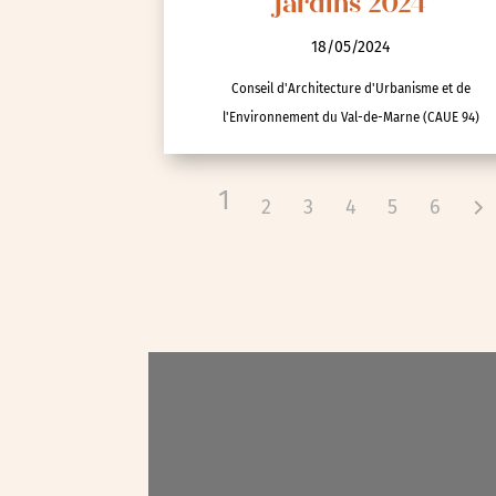
jardins 2024
Spectacle et performa
Visites
18/05/2024
Voyage d'études
Conseil d'Architecture d'Urbanisme et de
l'Environnement du Val-de-Marne (CAUE 94)
1
2
3
4
5
6
Autre
Essonne (91)
Hauts-de-Seine (92)
Paris (75)
Seine-et-Marne (77)