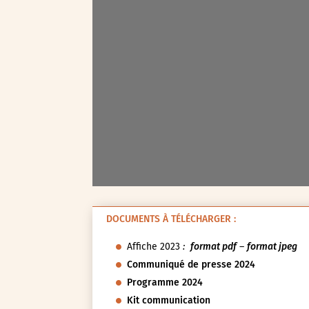
Seine-Saint-Denis (93)
Test-tag-event
Val-d’Oise (95)
Val-de-Marne (94)
Yvelines (78)
DOCUMENTS À TÉLÉCHARGER :
Affiche 2023
:
format pdf
–
format jpeg
Communiqué de presse 2024
Programme 2024
Kit communication