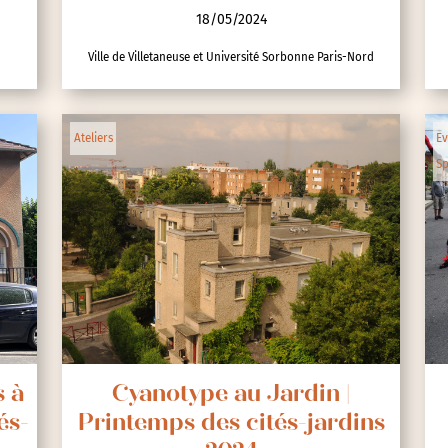
18/05/2024
Ville de Villetaneuse et Université Sorbonne Paris-Nord
lic
Ateliers
Ev
Sp
ipative
s à
Cyanotype au Jardin |
és-
Printemps des cités-jardins