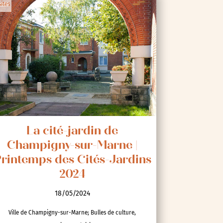
sites
La cité-jardin de
Champigny-sur-Marne |
rintemps des Cités-Jardins
2024
18/05/2024
Ville de Champigny-sur-Marne; Bulles de culture,