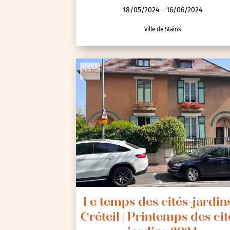
18/05/2024 - 16/06/2024
Ville de Stains
Animations / Jeune pub
Ateliers
Visites
Cinéma
Conférences
Cycle de rencontres
Evenements publics
Expositions
Œuvre collective/partic
Parcours en autonomie
Parole aux habitants
Le temps des cités-jardin
Créteil | Printemps des cit
Randonnées