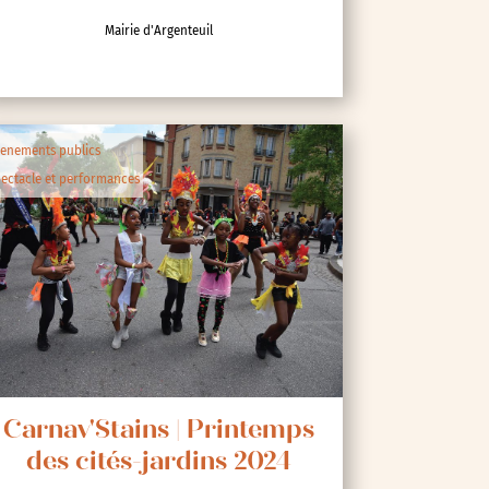
Mairie d'Argenteuil
enements publics
ectacle et performances
Carnav'Stains | Printemps
des cités-jardins 2024