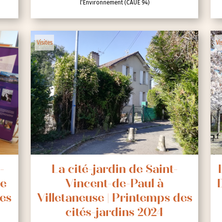
l'Environnement (CAUE 94)
Visites
Vi
-
La cité-jardin de Saint-
ée
Vincent-de-Paul à
es
Villetaneuse | Printemps des
cités-jardins 2024