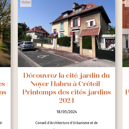
Visites
Vi
Découvrez la cité-jardin du
s |
Noyer Habru à Créteil |
ns
Printemps des cités-jardins
P
2024
18/05/2024
l-
Conseil d'Architecture d'Urbanisme et de