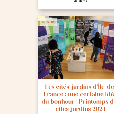
de-Marne
Expositions
Les cités-jardins d’Île-de
France : une certaine id
du bonheur | Printemps d
cités-jardins 2024