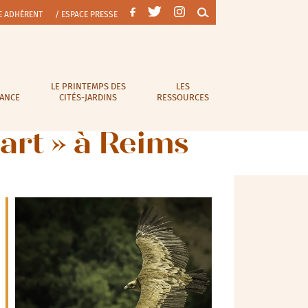
E ADHÉRENT
/ ESPACE PRESSE
LE PRINTEMPS DES
LES
RANCE
CITÉS-JARDINS
RESSOURCES
art » à Reims