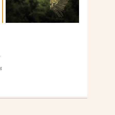
Outlook Live
e
ng