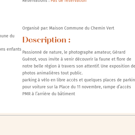
r Google
Réservations :
iCalendar
Pas de réservation
Office 365
Organisé par: Maison Commune du Chemin Vert
mune du
Description :
ons enfants
Passionné de nature, le photographe amateur, Gérard
Guénot, vous invite à venir découvrir la faune et flore de
notre belle région à travers son attentif. Une exposition d
photos animalières tout public.
parking à vélo en libre accès et quelques places de parki
pour voiture sur la Place du 11 novembre, rampe d’accès
PMR à l’arrière du bâtiment