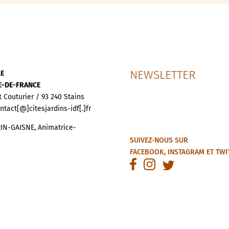
NEWSLETTER
LE
LE-DE-FRANCE
t Couturier / 93 240 Stains
ontact[@]citesjardins-idf[.]fr
IN-GAISNE, Animatrice-
SUIVEZ-NOUS SUR
FACEBOOK
,
INSTAGRAM
ET
TWI