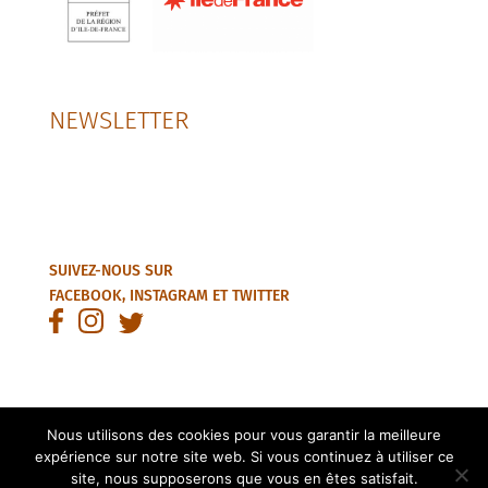
NEWSLETTER
SUIVEZ-NOUS SUR
FACEBOOK
,
INSTAGRAM
ET
TWITTER
Nous utilisons des cookies pour vous garantir la meilleure
expérience sur notre site web. Si vous continuez à utiliser ce
© 2025 – Tous droits réservés Association Régionale des Cités-
site, nous supposerons que vous en êtes satisfait.
Jardins d’Île-de-France -
MENTIONS LÉGALES
- Création site :