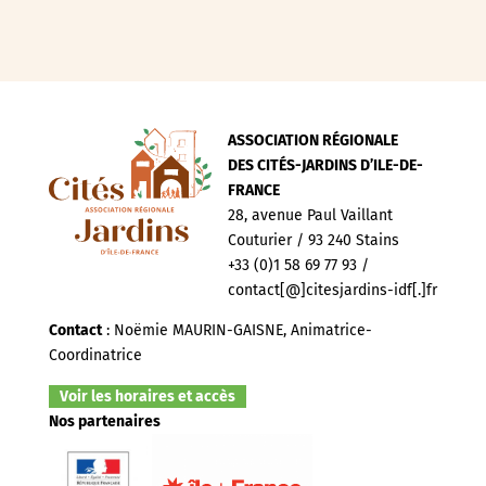
ASSOCIATION RÉGIONALE
DES CITÉS-JARDINS D’ILE-DE-
FRANCE
28, avenue Paul Vaillant
Couturier / 93 240 Stains
+33 (0)1 58 69 77 93 /
contact[@]citesjardins-idf[.]fr
Contact
: Noëmie MAURIN-GAISNE, Animatrice-
Coordinatrice
Voir les horaires et accès
Nos partenaires