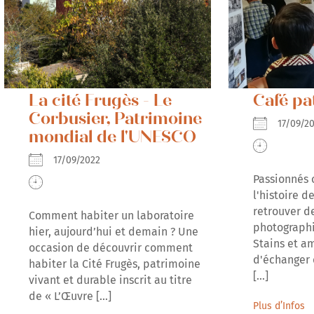
La cité Frugès - Le
Café pa
Corbusier, Patrimoine
17/09/
mondial de l'UNESCO
17/09/2022
Passionnés 
l'histoire d
retrouver d
Comment habiter un laboratoire
photographi
hier, aujourd’hui et demain ? Une
Stains et am
occasion de découvrir comment
d'échanger 
habiter la Cité Frugès, patrimoine
[...]
vivant et durable inscrit au titre
de « L’Œuvre [...]
Plus d’Infos