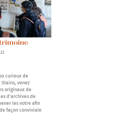
trimoine
2022
ou curieux de
e Stains, venez
es originaux de
es d'archives de
ener les votre afin
de façon conviviale