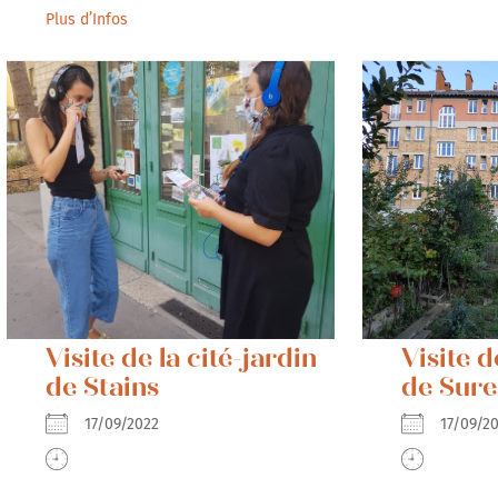
Plus d’Infos
Visite de la cité-jardin
Visite d
de Stains
de Sure
17/09/2022
17/09/