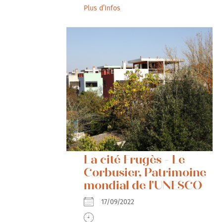
Plus d’Infos
La cité Frugès - Le
Corbusier, Patrimoine
mondial de l'UNESCO
17/09/2022