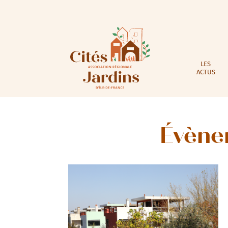
LES
ACTUS
Évène