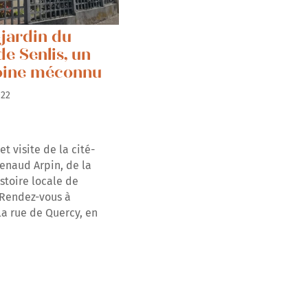
-jardin du
de Senlis, un
oine méconnu
2022
t visite de la cité-
Renaud Arpin, de la
stoire locale de
 Rendez-vous à
la rue de Quercy, en