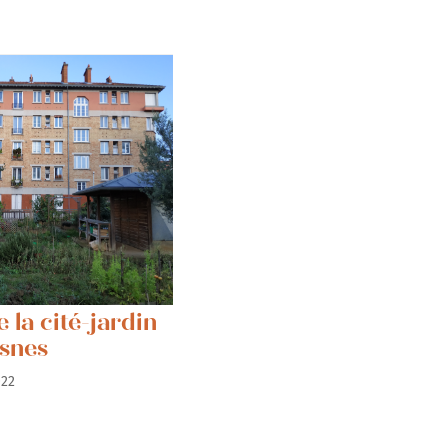
e la cité-jardin
snes
2022