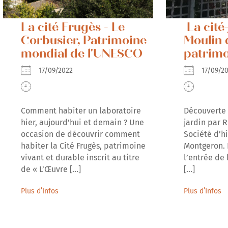
La cité Frugès - Le
La cité
Corbusier, Patrimoine
Moulin 
mondial de l'UNESCO
patrim
17/09/2022
17/09/
Comment habiter un laboratoire
Découverte e
hier, aujourd’hui et demain ? Une
jardin par 
occasion de découvrir comment
Société d’hi
habiter la Cité Frugès, patrimoine
Montgeron.
vivant et durable inscrit au titre
l’entrée de 
de « L’Œuvre [...]
[...]
Plus d’Infos
Plus d’Infos