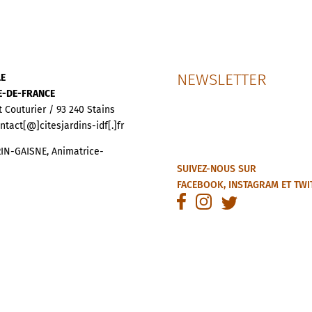
NEWSLETTER
LE
LE-DE-FRANCE
t Couturier / 93 240 Stains
ontact[@]citesjardins-idf[.]fr
IN-GAISNE, Animatrice-
SUIVEZ-NOUS SUR
FACEBOOK
,
INSTAGRAM
ET
TWI