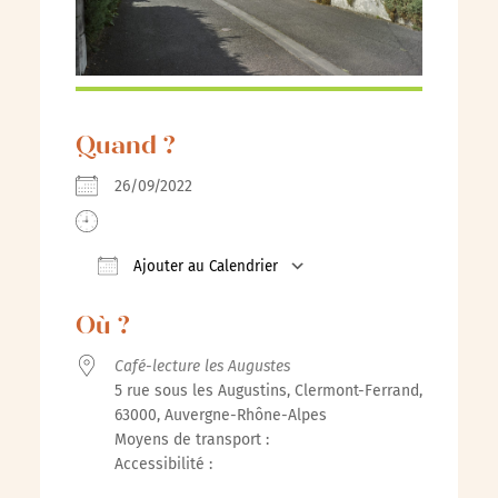
Quand ?
26/09/2022
Ajouter au Calendrier
Télécharger ICS
Calendrier Google
iCalendar
Off
Où ?
Café-lecture les Augustes
5 rue sous les Augustins, Clermont-Ferrand,
63000, Auvergne-Rhône-Alpes
Moyens de transport :
Accessibilité :