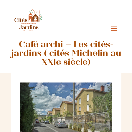
Café archi – Les cités-
jardins ( cités Michelin au
XXIe siècle)