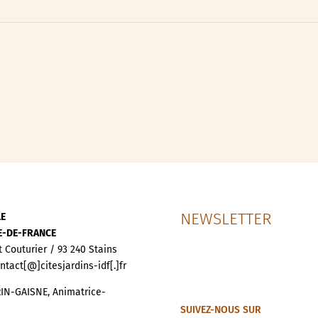
ipative
nces
NEWSLETTER
LE
LE-DE-FRANCE
t Couturier / 93 240 Stains
ontact[@]citesjardins-idf[.]fr
IN-GAISNE, Animatrice-
SUIVEZ-NOUS SUR