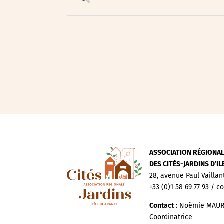
Evenements publics
Expositions
Œuvre collective/partic
Parcours en autonomie
Parole aux habitants
Randonnées
Spectacle et performa
Visites
Voyage d'études
ASSOCIATION RÉGIONA
DES CITÉS-JARDINS D’I
28, avenue Paul Vaillan
+33 (0)1 58 69 77 93 / c
Contact
: Noëmie MAUR
Coordinatrice