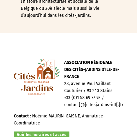
l’histoire architecturale et sociale de la
Belgique du 20è siècle mais aussi la vie
d’aujourd’hui dans les cités-jardins.
ASSOCIATION RÉGIONALE
DES CITÉS-JARDINS D’ILE-DE-
FRANCE
28, avenue Paul Vaillant
Couturier / 93 240 Stains
+33 (0)1 58 69 77 93 /
contact[@]citesjardins-idf[.]fr
Contact
: Noëmie MAURIN-GAISNE, Animatrice-
Coordinatrice
Voir les horaires et accès