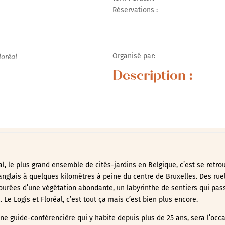
Réservations :
r Google
iCalendar
Office 365
Organisé par:
loréal
Description :
éal, le plus grand ensemble de cités-jardins en Belgique, c’est se retr
anglais à quelques kilomètres à peine du centre de Bruxelles. Des rue
urées d’une végétation abondante, un labyrinthe de sentiers qui pass
Le Logis et Floréal, c’est tout ça mais c’est bien plus encore.
 une guide-conférencière qui y habite depuis plus de 25 ans, sera l’occ