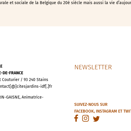
urale et sociale de la Belgique du 20è siècle mais aussi la vie d’aujou
NEWSLETTER
LE
LE-DE-FRANCE
t Couturier / 93 240 Stains
ontact[@]citesjardins-idf[.]fr
IN-GAISNE, Animatrice-
SUIVEZ-NOUS SUR
FACEBOOK
,
INSTAGRAM
ET
TWI