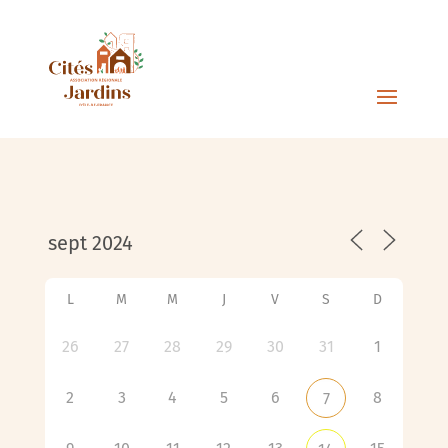
L
M
M
J
V
S
D
26
27
28
29
30
31
1
2
3
4
5
6
8
7