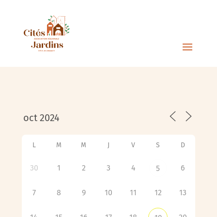
L
M
M
J
V
S
D
30
1
2
3
4
6
5
7
8
9
10
11
12
13