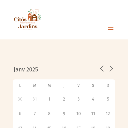
L
M
M
J
V
S
D
30
31
1
2
3
4
5
6
7
8
9
10
11
12