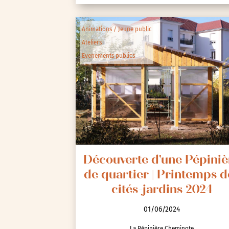
Animations / Jeune public
Ateliers
Evenements publics
Découverte d'une Pépiniè
de quartier | Printemps d
cités-jardins 2024
01/06/2024
La Pépinière Cheminote