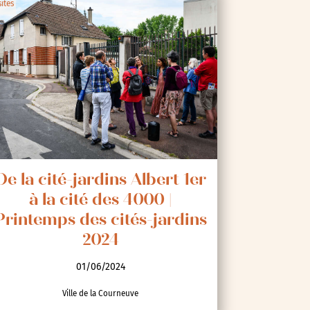
sites
De la cité-jardins Albert 1er
à la cité des 4000 |
Printemps des cités-jardins
2024
01/06/2024
Ville de la Courneuve