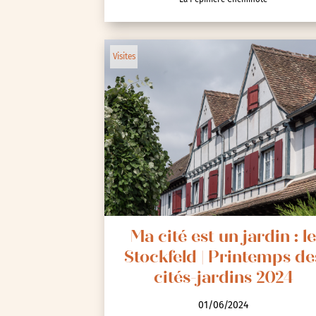
Animations / Jeune pub
Visites
Ateliers
Cinéma
Conférences
Cycle de rencontres
Evenements publics
Expositions
Œuvre collective/partic
Parcours en autonomie
Ma cité est un jardin : l
Parole aux habitants
Stockfeld | Printemps de
Randonnées
cités-jardins 2024
Spectacle et performa
01/06/2024
Visites