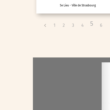
5e Lieu - Ville de Strasbourg
Voyage d'études
5
1
2
3
4
6
Autre
Essonne (91)
Hauts-de-Seine (92)
Paris (75)
Seine-et-Marne (77)
Seine-Saint-Denis (93)
Test-tag-event