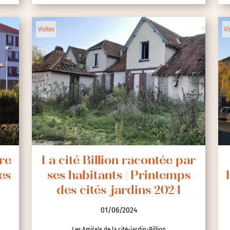
Visites
Vi
re
La cité Billion racontée par
es
ses habitants | Printemps
des cités-jardins 2024
01/06/2024
Les Ami(e)s de la cité-jardin-Billion