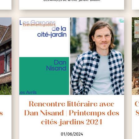
lic
Evenements publics
An
At
ipative
e
Rencontre littéraire avec
C
s
Dan Nisand | Printemps des
S
cités-jardins 2024
nces
01/06/2024