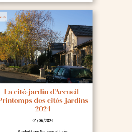
sites
La cité-jardin d'Arcueil |
Printemps des cités-jardins
2024
01/06/2024
Val-de-Marne Tourisme et loisirs