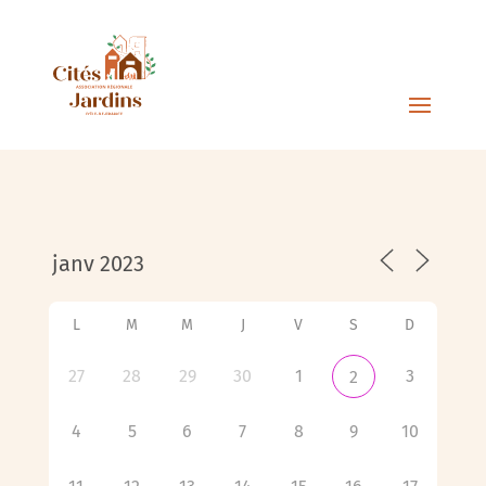
L
M
M
J
V
S
D
27
28
29
30
1
3
2
4
5
6
7
8
9
10