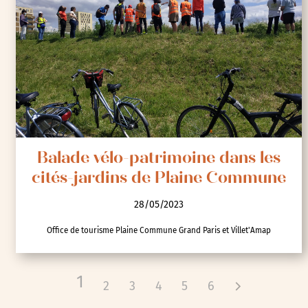
Balade vélo-patrimoine dans les
cités-jardins de Plaine Commune
28/05/2023
Office de tourisme Plaine Commune Grand Paris et Villet'Amap
1
2
3
4
5
6