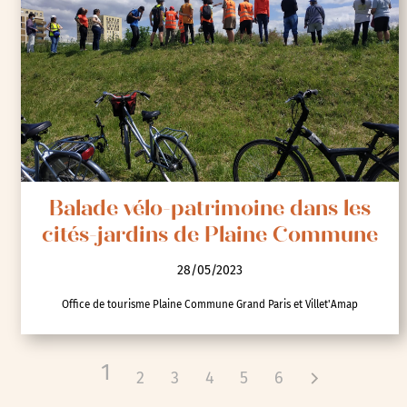
Balade vélo-patrimoine dans les
cités-jardins de Plaine Commune
28/05/2023
Office de tourisme Plaine Commune Grand Paris et Villet'Amap
1
2
3
4
5
6