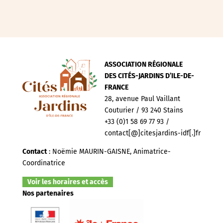
ASSOCIATION RÉGIONALE
DES CITÉS-JARDINS D’ILE-DE-
FRANCE
28, avenue Paul Vaillant
Couturier / 93 240 Stains
+33 (0)1 58 69 77 93 /
contact[@]citesjardins-idf[.]fr
Contact
: Noëmie MAURIN-GAISNE, Animatrice-
Coordinatrice
Voir les horaires et accès
Nos partenaires