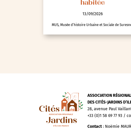
habitée
Autre
Essonne (91)
13/09/2026
Hauts-de-Seine (92)
MUS, Musée d’histoire Urbaine et Sociale de Suresn
Paris (75)
Seine-et-Marne (77)
Seine-Saint-Denis (93)
Test-tag-event
Val-d’Oise (95)
Val-de-Marne (94)
Yvelines (78)
ASSOCIATION RÉGIONA
DES CITÉS-JARDINS D’I
28, avenue Paul Vaillan
+33 (0)1 58 69 77 93 / c
Contact
: Noëmie MAUR