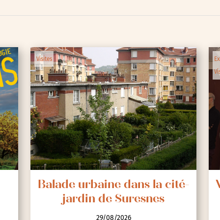
Visites
Ex
Vi
lic
Balade urbaine dans la cité-
jardin de Suresnes
29/08/2026