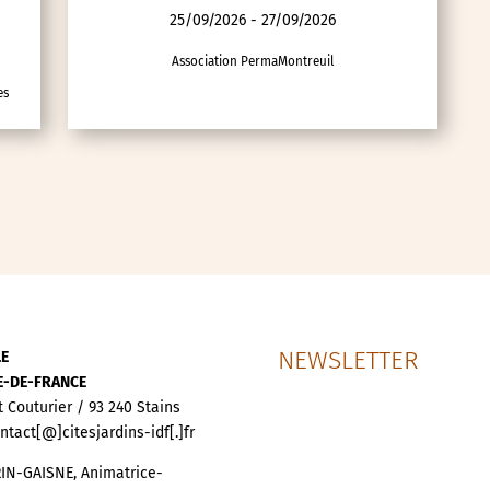
25/09/2026 - 27/09/2026
Association PermaMontreuil
es
NEWSLETTER
LE
LE-DE-FRANCE
t Couturier / 93 240 Stains
ontact[@]citesjardins-idf[.]fr
IN-GAISNE, Animatrice-