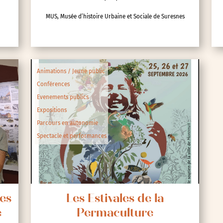
MUS, Musée d’histoire Urbaine et Sociale de Suresnes
ipative
Animations / Jeune public
Conférences
nces
Evenements publics
Expositions
Parcours en autonomie
Spectacle et performances
Les
Les Estivales de la
e
Permaculture