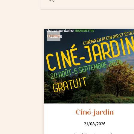
Cinéma
Animations / Jeune pub
Ateliers
Cinéma
Conférences
Ciné-jardin
Cycle de rencontres
21/08/2026
Evenements publics