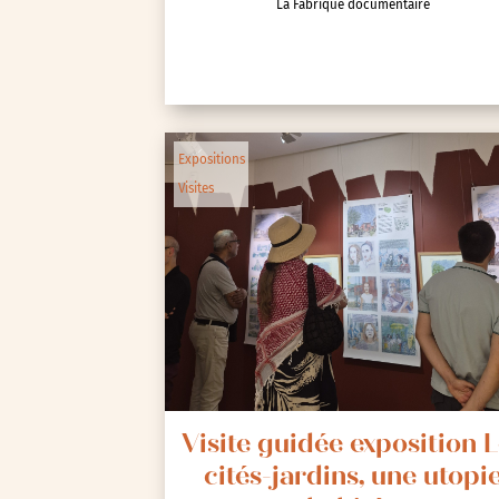
La Fabrique documentaire
Expositions
Œuvre collective/partic
Parcours en autonomie
Parole aux habitants
Randonnées
Expositions
Visites
Spectacle et performa
Visites
Voyage d'études
Visite guidée exposition 
cités-jardins, une utopi