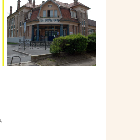
Outlook Live
u,