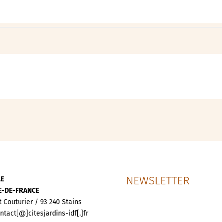
NEWSLETTER
LE
LE-DE-FRANCE
t Couturier / 93 240 Stains
ontact[@]citesjardins-idf[.]fr