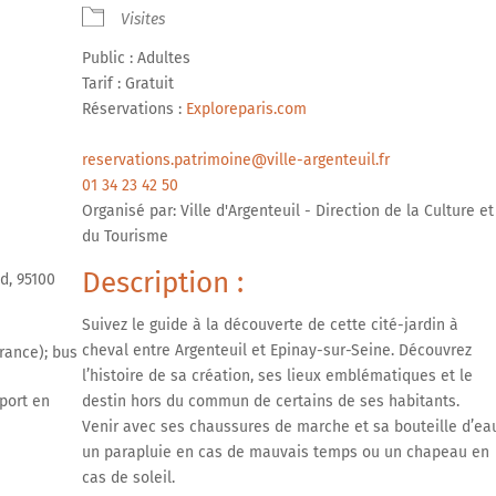
Visites
Public : Adultes
Tarif : Gratuit
Réservations :
Exploreparis.com
Google
iCalendar
Office 365
reservations.patrimoine@ville-argenteuil.fr
01 34 23 42 50
Organisé par: Ville d'Argenteuil - Direction de la Culture et
du Tourisme
Description :
d, 95100
Suivez le guide à la découverte de cette cité-jardin à
cheval entre Argenteuil et Epinay-sur-Seine. Découvrez
rance); bus
l’histoire de sa création, ses lieux emblématiques et le
sport en
destin hors du commun de certains de ses habitants.
Venir avec ses chaussures de marche et sa bouteille d’ea
un parapluie en cas de mauvais temps ou un chapeau en
cas de soleil.