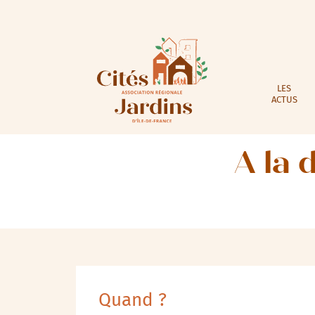
LES
ACTUS
A la 
Quand ?