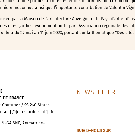
parcours, animé par des architectes et des historiens du patrimoine, 
minière méconnue ainsi que l’importante contribution de Valentin Vign
osée par la Maison de l’architecture Auvergne et le Pays d’art et d’his
des cités-jardins, évènement porté par l’Association régionale des cit
oulera du 27 mai au 11 juin 2023, portant sur la thématique “Des cités-
NEWSLETTER
LE
LE-DE-FRANCE
t Couturier / 93 240 Stains
ontact[@]citesjardins-idf[.]fr
IN-GAISNE, Animatrice-
SUIVEZ-NOUS SUR