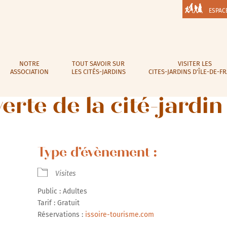
ESPAC
NOTRE
TOUT SAVOIR SUR
VISITER LES
ASSOCIATION
LES CITÉS-JARDINS
CITES-JARDINS D’ÎLE-DE-F
rte de la cité-jardi
Type d’évènement :
Visites
Public : Adultes
Tarif : Gratuit
Réservations :
issoire-tourisme.com
r Google
iCalendar
Office 365