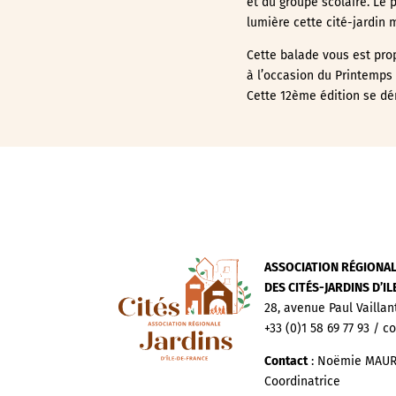
et du groupe scolaire. Le 
lumière cette cité-jardin 
Cette balade vous est prop
à l’occasion du Printemps 
Cette 12ème édition se dér
ASSOCIATION RÉGIONA
DES CITÉS-JARDINS D’I
28, avenue Paul Vaillan
+33 (0)1 58 69 77 93 / c
Contact
: Noëmie MAUR
Coordinatrice