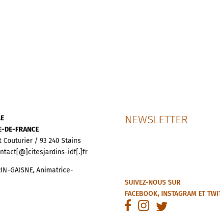
NEWSLETTER
LE
LE-DE-FRANCE
t Couturier / 93 240 Stains
ontact[@]citesjardins-idf[.]fr
IN-GAISNE, Animatrice-
SUIVEZ-NOUS SUR
FACEBOOK
,
INSTAGRAM
ET
TWI