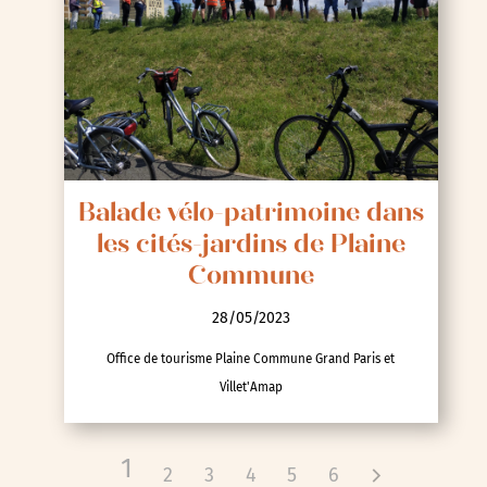
Balade vélo-patrimoine dans
les cités-jardins de Plaine
Commune
28/05/2023
Office de tourisme Plaine Commune Grand Paris et
Villet'Amap
1
2
3
4
5
6