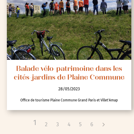
Balade vélo-patrimoine dans les
cités-jardins de Plaine Commune
28/05/2023
Office de tourisme Plaine Commune Grand Paris et Villet'Amap
1
2
3
4
5
6