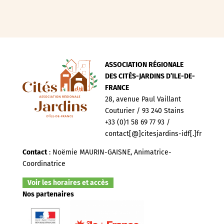
ASSOCIATION RÉGIONALE
DES CITÉS-JARDINS D’ILE-DE-
FRANCE
28, avenue Paul Vaillant
Couturier / 93 240 Stains
+33 (0)1 58 69 77 93 /
contact[@]citesjardins-idf[.]fr
Contact
: Noëmie MAURIN-GAISNE, Animatrice-
Coordinatrice
Voir les horaires et accès
Nos partenaires