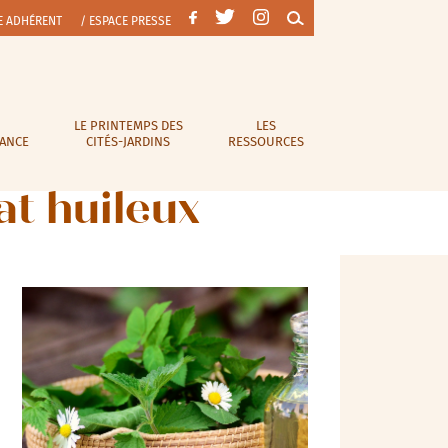
E ADHÉRENT
/ ESPACE PRESSE
LE PRINTEMPS DES
LES
RANCE
CITÉS-JARDINS
RESSOURCES
at huileux
Outlook Live