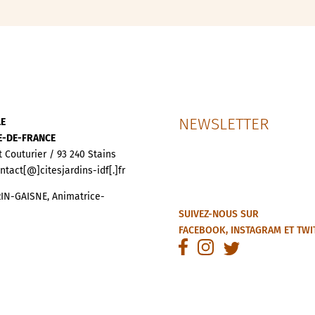
NEWSLETTER
LE
LE-DE-FRANCE
t Couturier / 93 240 Stains
ontact[@]citesjardins-idf[.]fr
IN-GAISNE, Animatrice-
SUIVEZ-NOUS SUR
FACEBOOK
,
INSTAGRAM
ET
TWI