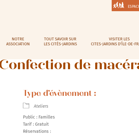
ESPAC
NOTRE
TOUT SAVOIR SUR
VISITER LES
ASSOCIATION
LES CITÉS-JARDINS
CITES-JARDINS D’ÎLE-DE-F
 Confection de macér
Type d’évènement :
Ateliers
Public : Familles
Tarif : Gratuit
Réservations :
r Google
iCalendar
Office 365