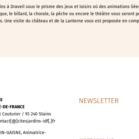
ins à Draveil sous le prisme des jeux et loisirs où des animations liées
ue, le billard, la chorale, la pêche ou encore le théâtre vous seront 
es. Une visite du château et de la Lanterne vous est proposée en com
NEWSLETTER
LE
LE-DE-FRANCE
t Couturier / 93 240 Stains
ontact[@]citesjardins-idf[.]fr
IN-GAISNE, Animatrice-